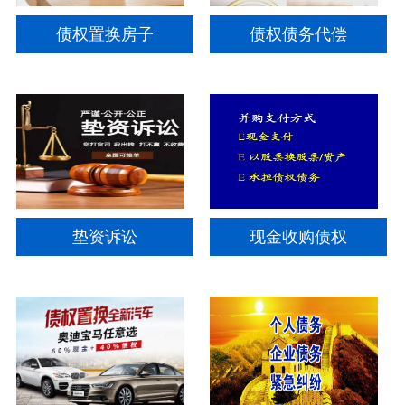
债权置换房子
债权债务代偿
垫资诉讼
现金收购债权