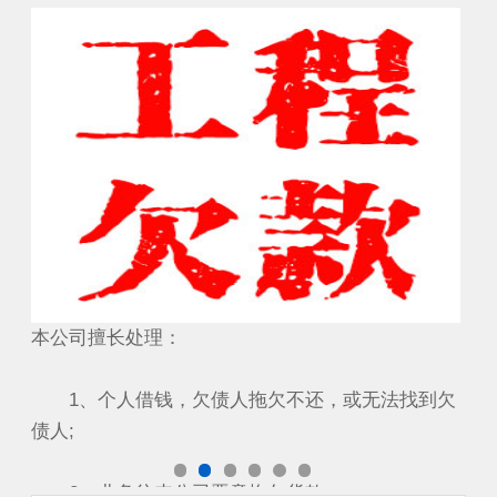
要账成功案例
工
本公司擅长处理：
本
到欠
1、个人借钱，欠债人拖欠不还，或无法找到欠
1
债人;
债人
2、业务往来公司恶意拖欠货款...
2