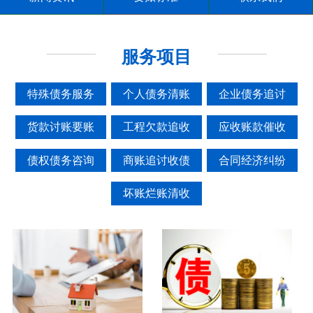
服务项目
特殊债务服务
个人债务清账
企业债务追讨
货款讨账要账
工程欠款追收
应收账款催收
债权债务咨询
商账追讨收债
合同经济纠纷
坏账烂账清收