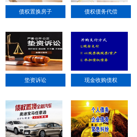
债权置换房子
债权债务代偿
垫资诉讼
现金收购债权