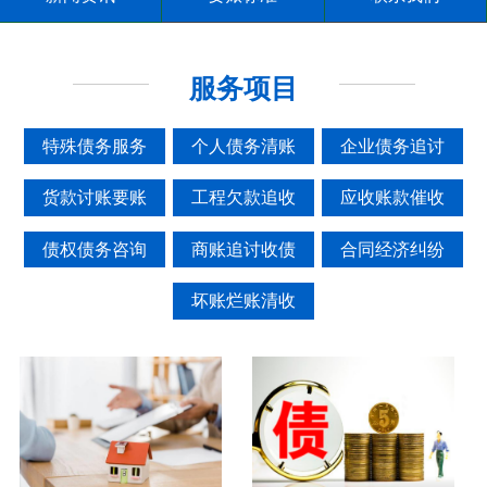
服务项目
特殊债务服务
个人债务清账
企业债务追讨
货款讨账要账
工程欠款追收
应收账款催收
债权债务咨询
商账追讨收债
合同经济纠纷
坏账烂账清收