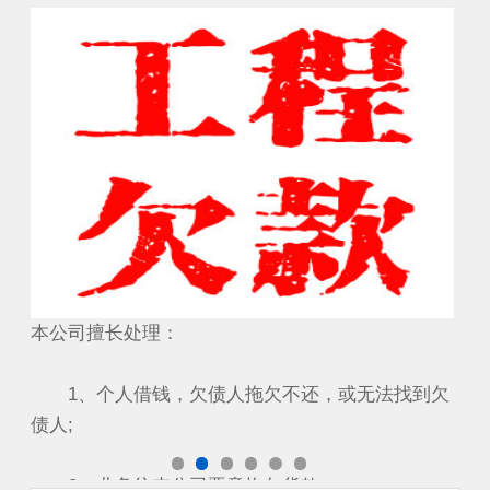
要账成功案例
工
本公司擅长处理：
本
到欠
1、个人借钱，欠债人拖欠不还，或无法找到欠
1
债人;
债人
2、业务往来公司恶意拖欠货款...
2