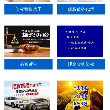
债权置换房子
债权债务代偿
垫资诉讼
现金收购债权