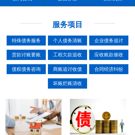
服务项目
特殊债务服务
个人债务清账
企业债务追讨
货款讨账要账
工程欠款追收
应收账款催收
债权债务咨询
商账追讨收债
合同经济纠纷
坏账烂账清收