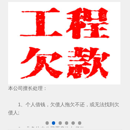
要账成功案例
工
本公司擅长处理：
本
到欠
1、个人借钱，欠债人拖欠不还，或无法找到欠
1
债人;
债人
2、业务往来公司恶意拖欠货款...
2