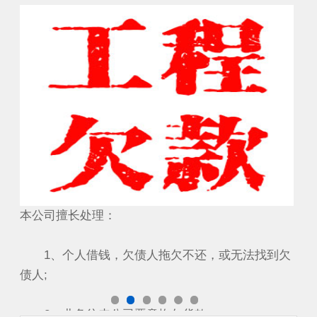
要账成功案例
工
本公司擅长处理：
本
到欠
1、个人借钱，欠债人拖欠不还，或无法找到欠
1
债人;
债人
2、业务往来公司恶意拖欠货款...
2