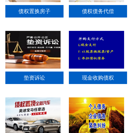
债权置换房子
债权债务代偿
垫资诉讼
现金收购债权