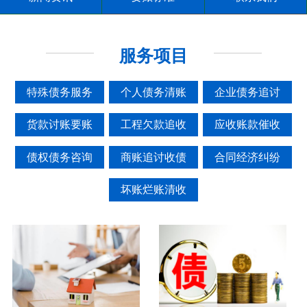
服务项目
特殊债务服务
个人债务清账
企业债务追讨
货款讨账要账
工程欠款追收
应收账款催收
债权债务咨询
商账追讨收债
合同经济纠纷
坏账烂账清收