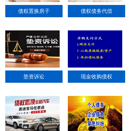
债权置换房子
债权债务代偿
垫资诉讼
现金收购债权