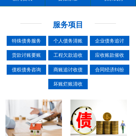
服务项目
特殊债务服务
个人债务清账
企业债务追讨
货款讨账要账
工程欠款追收
应收账款催收
债权债务咨询
商账追讨收债
合同经济纠纷
坏账烂账清收