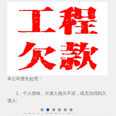
要账成功案例
工
本公司擅长处理：
本
到欠
1、个人借钱，欠债人拖欠不还，或无法找到欠
1
债人;
债人
2、业务往来公司恶意拖欠货款...
2